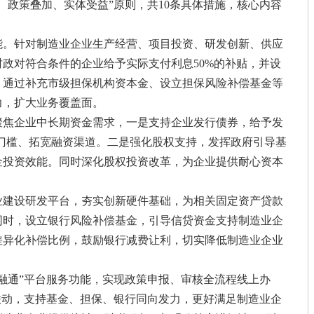
、政策叠加、实体受益”原则，共10条具体措施，核心内容
能。针对制造业企业生产经营、项目投资、研发创新、供应
政对符合条件的企业给予实际支付利息50%的补贴，并设
，通过补充市级担保机构资本金、设立担保风险补偿基金等
力，扩大业务覆盖面。
聚焦企业中长期资金需求，一是支持企业发行债券，给予发
门槛、拓宽融资渠道。二是强化股权支持，发挥政府引导基
金投资效能。同时深化股权投资改革，为企业提供耐心资本
业建设研发平台，夯实创新硬件基础，为相关固定资产贷款
同时，设立银行风险补偿基金，引导信贷资金支持制造业企
差异化补偿比例，鼓励银行减费让利，切实降低制造业企业
融通”平台服务功能，实现政策申报、审核全流程线上办
联动，支持基金、担保、银行同向发力，更好满足制造业企