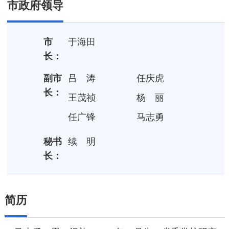
市政府领导
市
于海田
长：
副市
吕涛
任庆虎
长：
王茂祯
杨丽
任广锋
马志勇
秘书
续明
长：
简历