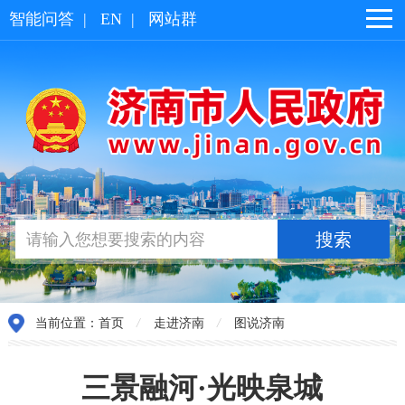
智能问答
|
EN
|
网站群
当前位置：
首页
/
走进济南
/
图说济南
三景融河·光映泉城