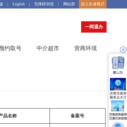
版
|
English
|
无障碍浏览
|
网站群
进入长者模式
一网通办
预约取号
中介超市
营商环境
产品名称
备案号