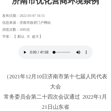
济南市优化营商环境条例
发布日期：2022-03-07 16:51
信息来源：济南市政府门户网站
浏览次数：
2685
次
字体：【
默认
大
超大
】
（2021年
12
月1
0
日
济南市第十七届人民代表
大会
常务委员会第二
十
四
次会议
通过
202
2
年
1
月
2
1
日山东省