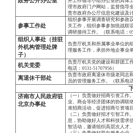
政务公开办公室
开工作领导小组办公室的具体
理市政府门户网站，监督指导
责市政府办公厅信息化建设及计算机
组织参事开展调查研究和参政
参事工作处
关工作，组织参事参加统战联
调研接待工作。（联系电话：0531-
组织人事处（挂驻
负责厅机关和所属事业单位的
外机构管理处牌
理服务工作，承担外地企事业单位驻
子）
负责厅机关党的建设和群团工
机关党委
电话：0531-51707956）
负责市政府离退休市级老同志
离退休干部处
员的管理服务工作。（联系电话：05
（一）负责做好招商引资工作
济南市人民政府驻
业、商会等经济团体的协调联
北京办事处
准招商活动，促进招商引资项
（二）负责做好招才引智工作
息，协助做好人才和科技需求
智活动，邀请组织高层次人才
（三）负责做好双向服务企业