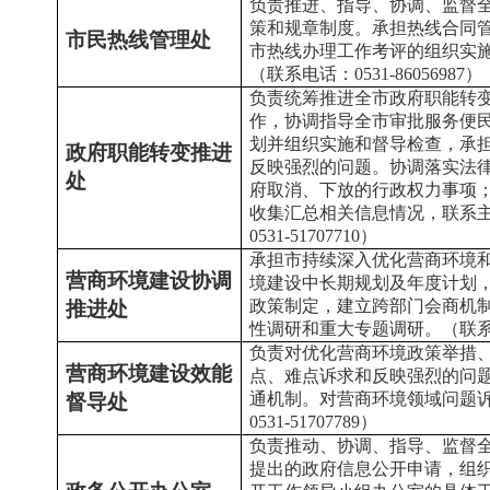
负责推进、指导、协调、监督
策和规章制度。承担热线合同
市民热线管理处
市热线办理工作考评的组织实
（联系电话：0531-86056987）
负责统筹推进全市政府职能转
作，协调指导全市审批服务便
划并组织实施和督导检查，承
政府职能转变推进
反映强烈的问题。协调落实法
处
府取消、下放的行政权力事项
收集汇总相关信息情况，联系
0531-51707710）
承担市持续深入优化营商环境
营商环境建设协调
境建设中长期规划及年度计划
政策制定，建立跨部门会商机
推进处
性调研和重大专题调研。（联系电话：
负责对优化营商环境政策举措
营商环境建设效能
点、难点诉求和反映强烈的问
通机制。对营商环境领域问题
督导处
0531-51707789）
负责推动、协调、指导、监督
提出的政府信息公开申请，组