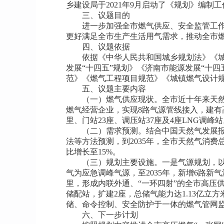
乡建设局于2021年9月启动了《规划》编制工
三、议题目的
进一步加强全市燃气供应、安全监管工作
更好满足全市生产生活用气需求，推动全市
四、议题依据
依据《中华人民共和国城乡规划法》《
发展“十四五”规划》《济南市能源发展“十
范》《燃气工程项目规范》《城镇燃气设计
五、议题主要内容
（一）燃气供应现状。全市近十年来天然
燃气经营企业，实现8路气源管线接入，建有高压
里、门站23座、调压站37座及4座LNG调峰
（二）需求预测。结合中国天然气发展报
法等方法预测，到2035年，全市天然气消
比增长至15%。
（三）规划主要设施。一是气源规划，
气为应急调峰气源，至2035年，新增6路新
里，形成内联外通、“一环四射”的全市高压供
储配站，扩建2座，总储气能力达1.13亿
储、命令控制、安全防护于一体的燃气管网
六、下一步计划