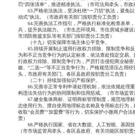
罚“四张清单”，推进精准执法。（市司法局牵头，市
63.严格依法执法，坚决杜绝“一刀切”执法，避免以
动式”执法。（市政府有关部门按职责分工负责）
64.完善执法工作指引，严格执行标准化检查表单
兵，提升执法能力。（市生态环境局、市住房城乡建设
市消防救援支队等有关部门按职责分工负责）
（十九）切实保障市场主体公平竞争。
65.持续开展制止滥用行政权力排除、限制竞争和
为和不正当竞争行为的认定标准，依法查处指定交易、
行政权力排除、限制竞争行为，严厉打击侵犯商业秘密、“
赂、“二选一”等不正当竞争行为，严格规范滞压占用
头，市政府有关部门、各区县政府按职责分工负责）
（二十）持续加强知识产权保护。
66.完善非正常专利申请处理机制，依法依规处理
构违法失信行为的协同限制和信用惩戒。（市市场监管
67.健全集体商标、证明商标管理制度，规范地理
志使用行为、擅自使用地理标志名称及专用标志行为，
收取“会员费”“加盟费”等行为，切实保护小微商户合
责）
68.严格执行国家、省在大数据、人工智能、基因
（市市场监管局牵头，各区县政府、有关功能区按职责