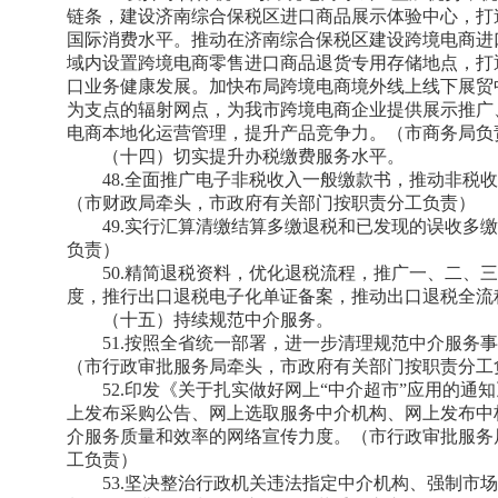
链条，建设济南综合保税区进口商品展示体验中心，打
国际消费水平。推动在济南综合保税区建设跨境电商进
域内设置跨境电商零售进口商品退货专用存储地点，打
口业务健康发展。加快布局跨境电商境外线上线下展贸
为支点的辐射网点，为我市跨境电商企业提供展示推广
电商本地化运营管理，提升产品竞争力。（市商务局负
（十四）切实提升办税缴费服务水平。
48.全面推广电子非税收入一般缴款书，推动非税
（市财政局牵头，市政府有关部门按职责分工负责）
49.实行汇算清缴结算多缴退税和已发现的误收多
负责）
50.精简退税资料，优化退税流程，推广一、二、
度，推行出口退税电子化单证备案，推动出口退税全流
（十五）持续规范中介服务。
51.按照全省统一部署，进一步清理规范中介服务
（市行政审批服务局牵头，市政府有关部门按职责分工
52.印发《关于扎实做好网上“中介超市”应用的
上发布采购公告、网上选取服务中介机构、网上发布中
介服务质量和效率的网络宣传力度。（市行政审批服务
工负责）
53.坚决整治行政机关违法指定中介机构、强制市