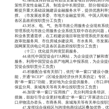
42.继续发挥好推进有效投资重要项目协调机制作
策性开发性金融工具、制造业中长期贷款、部分领域设
断提升重大基础设施建设金融服务水平，提供优惠利率
撑。（市发展改革委、市地方金融监管局、中国人民银
各区县政府按职责分工负责）
43.对水、电、气、热等市政公用服务企业现有系
管理系统与市政公用服务企业系统互联中存在的问题，
和业务贯通需求，在工程建设项目审批管理系统开发相
政审批服务局、市住房城乡建设局、市水务局、市发展
国网莱芜供电公司及各区县政府按职责分工负责）
（十三）优化提升跨境贸易服务。
44.依托中国贸促会FTA网站，为企业提供了解
服务。利用中国贸促会原产地网上申报系统，为企业提
贸促会按职责分工负责)
45.积极配合省有关部门，依托“单一窗口”建设
能，开通“RCEP”（区域全面经济伙伴关系协定）专区，
善“单一窗口”功能，更好地为企业提供服务。（市口
保监分局、泉城海关等有关单位按职责分工负责）
46.加强“单一窗口”应用推广，充分利用业务培训
措施，鼓励引导企业更好地通过“单一窗口”开展进出口
口岸物流办牵头，市商务局、泉城海关等有关单位按职
47.发挥综合保税区与跨境电商综试区叠加优势，