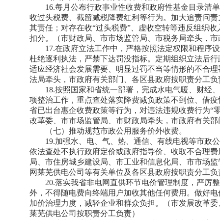
16.每月公布行政事业性收费和政府性基金目录清
收过头税费、截留减税降费红利等行为。加大追责问责
其责任；对存在收“过头税费”、虚收空转等违反组织
扣分。（市财政局、市市场监管局、市税务局牵头，市
17.在政府立法工作中，严格按照法定权限和程序
杜绝逐利执法，严禁下达罚没指标。定期组织立法后行
适应经济社会发展需要、明显过罚不当等情形的不合理
法局牵头，市政府有关部门、各区县政府按职责分工负
18.按照国家和省统一部署，完成水电气暖、财经
项整治工作，重点查处落实降费减负政策不到位、借疫
省已出台惠企收费政策等行为，对违法违规收费行为“
改革委、市市场监管局、市财政局牵头，市政府有关部
（七）推动规范市政公用服务价外收费。
19.加强水、电、气、热、通信、有线电视等市政
依法查处不执行政府定价或政府指导价、收取不合理费
局、市住房城乡建设局、市工业和信息化局、市市场监
网莱芜供电公司等有关单位及各区县政府按职责分工负
20.落实我省非电网直供环节电价管理制度，严厉
外，不得随电费向终端用户加收其他任何费用。做好电
加价治理力度，减轻企业和群众负担。（市发展改革委
莱芜供电公司按职责分工负责）