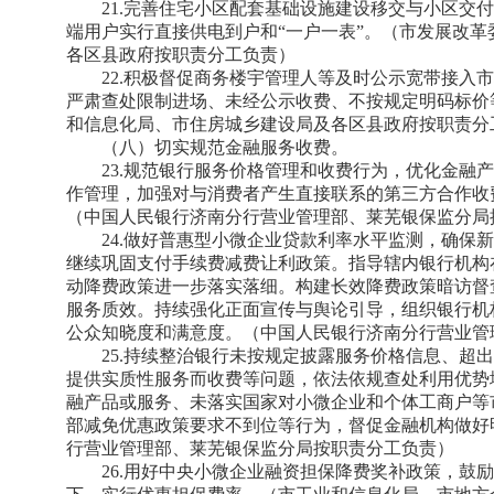
21.完善住宅小区配套基础设施建设移交与小区交
端用户实行直接供电到户和“一户一表”。（市发展改
各区县政府按职责分工负责）
22.积极督促商务楼宇管理人等及时公示宽带接入
严肃查处限制进场、未经公示收费、不按规定明码标价
和信息化局、市住房城乡建设局及各区县政府按职责分
（八）切实规范金融服务收费。
23.规范银行服务价格管理和收费行为，优化金融
作管理，加强对与消费者产生直接联系的第三方合作收
（中国人民银行济南分行营业管理部、莱芜银保监分局
24.做好普惠型小微企业贷款利率水平监测，确保
继续巩固支付手续费减费让利政策。指导辖内银行机构
动降费政策进一步落实落细。构建长效降费政策暗访督
服务质效。持续强化正面宣传与舆论引导，组织银行机
公众知晓度和满意度。（中国人民银行济南分行营业管
25.持续整治银行未按规定披露服务价格信息、超
提供实质性服务而收费等问题，依法依规查处利用优势
融产品或服务、未落实国家对小微企业和个体工商户等
部减免优惠政策要求不到位等行为，督促金融机构做好
行营业管理部、莱芜银保监分局按职责分工负责）
26.用好中央小微企业融资担保降费奖补政策，鼓