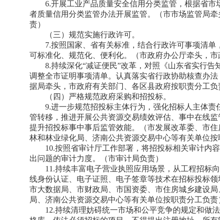
6.开展工业产品质量安全信用分类监管，根据省
者质量信用分类监管办法开展监管。（市市场监管局牵
责）
（三）规范实施行政许可。
7.按照国家、省有关标准，结合行政许可事项清
可标准化、规范化、便利化。（市政府办公厅牵头，市
8.持续深化“减证便民”改革，对照《山东省实行告
调整全市证明事项清单。认真落实省行政协助核查办法
据局牵头，市政府有关部门、各区县政府按职责分工负
（四）严格规范政府采购和招投标。
9.进一步规范招投标主体行为，强化招标人主体
管转移，推进开展公共资源交易绩效评估、事中在线监
提升招投标事中事后监管效能。（市发展改革委、市住
林和林业绿化局、济南公共资源交易中心等有关单位按
10.按照省审计厅工作部署，将招投标相关审计内
出问题的审计力度。（市审计局负责）
11.持续丰富电子营业执照应用场景，从工程招标
线身份认证、电子证照、电子签章等技术在招标投标领
市大数据局、市财政局、市国资委、市住房城乡建设局
局、济南公共资源交易中心等有关单位按职责分工负责
12.持续清理妨碍统一市场和公平竞争的规定和做