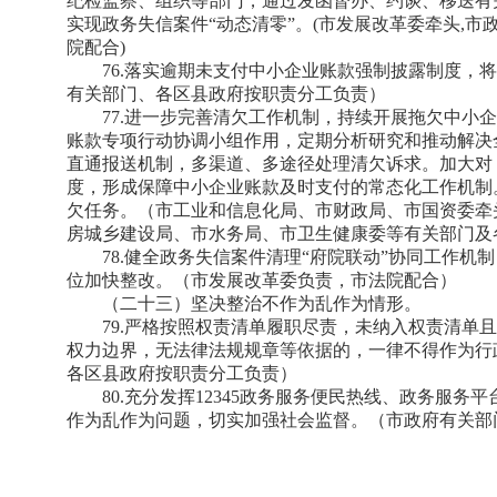
纪检监察、组织等部门，通过发函督办、约谈、移送有
实现政务失信案件“动态清零”。(市发展改革委牵头,
院配合)
76.落实逾期未支付中小企业账款强制披露制度，
有关部门、各区县政府按职责分工负责）
77.进一步完善清欠工作机制，持续开展拖欠中小
账款专项行动协调小组作用，定期分析研究和推动解决
直通报送机制，多渠道、多途径处理清欠诉求。加大对
度，形成保障中小企业账款及时支付的常态化工作机制
欠任务。（市工业和信息化局、市财政局、市国资委牵
房城乡建设局、市水务局、市卫生健康委等有关部门及
78.健全政务失信案件清理“府院联动”协同工作
位加快整改。（市发展改革委负责，市法院配合）
（二十三）坚决整治不作为乱作为情形。
79.严格按照权责清单履职尽责，未纳入权责清单
权力边界，无法律法规规章等依据的，一律不得作为行
各区县政府按职责分工负责）
80.充分发挥12345政务服务便民热线、政务服
作为乱作为问题，切实加强社会监督。（市政府有关部