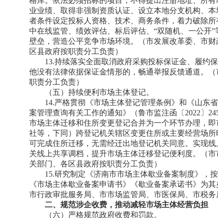
格库。依法必须招标的项目，不得提出注册地址、所有
业业绩、取得非强制资质认证、设立本地分支机构、本
者条件设定投标人资格、技术、商务条件，着力破除所
中在线监管、绩效评估、标后评估、“双随机、一公开
壁垒，营造公平竞争市场环境。（市发展改革委、市财
区县政府按职责分工负责）
13.持续落实全面取消政府采购投标保证金、履约
他没有法律依据保证金情形的，畅通举报反馈通道。（
职责分工负责）
（五）持续便利市场主体登记。
14.严格贯彻《市场主体登记管理条例》和《山东
案管理查询有关工作的通知》（鲁市监注函〔2022〕2
市场主体迁移和住所变更登记合并为一个环节办理，即
社等，下同）跨登记机关辖区变更住所或主要经营场所
可完成住所迁移，无需经迁出地登记机关同意。实现线
关线上共享调档，提升市场主体迁移登记便利度。（市
关部门、各区县政府按职责分工负责）
15.研究制定《济南市市场主体歇业备案制度》，
《市场主体歇业备案申请书》《歇业备案承诺书》为其
市行政审批服务局、市市场监管局、市医保局、市税务
二、规范涉企收费，推动减轻市场主体经营负担
（六）严格规范政府收费和罚款。