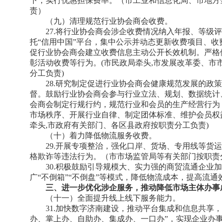
下，实行优惠担保费率。（市工业和信息化局、市地方
责）
（九）清理规范行业协会商会收费。
27.将行业协会商会涉企收费情况纳入年报、等级
托“信用中国”平台，集中公示并动态更新收费项目、
促行业协会商会建立收费信息主动公开长效机制。严格
彰活动收费等行为。(市民政局牵头,市发展改革委、市
分工负责)
28.研究制定促进行业协会商会健康规范发展的政
督。鼓励行业协会商会参与行业立法、规划、数据统计
会商会制定行规行约，规范行业和会员的生产经营行为
市场秩序、开展行业自律、制定团体标准、维护会员权
牵头,市政府有关部门、各区县政府按职责分工负责)
（十）着力降低物流服务收费。
29.开展专项整治，强化口岸、货场、专用线等货
格欺诈等违法行为。（市市场监管局等有关部门按职责
30.积极鼓励引导规模大、实力强的商贸流通企业
广“不倒箱”“不倒盘”等模式，降低物流成本，提高流
三、进一步优化涉企服务，推动降低市场主体办事
（十一）全面提升线上线下服务能力。
31.加快数字济南建设，推动平台集成和信息共享
办、掌上办、自助办、集成办、一口办”，实现企业办事