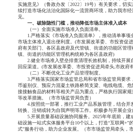
实施意见》（鲁政办发〔2022〕19号）有关要求，
续打造市场化法治化国际化一流营商环境，助力我市经
见。
一、破除隐性门槛，推动降低市场主体准入成本
（一）全面实施市场准入负面清单。
1.严格落实《市场准入负面清单》，推动清单事
市场主体准入退出便利度。(市发展改革委、市投资促进
府有关部门、各区县政府及代管镇、街道的功能区管理
镇、街道的功能区管理机构统称为各区县政府)
2.健全市场准入壁垒排查清理长效机制，持续开
回应渠道。(市发展改革委、市投资促进局牵头,市政府
（二）不断优化工业产品管理制度。
3.严格落实国家市场监管总局和省市场监管局要
币鉴别仪、预应力混凝土铁路桥简支梁、电线电缆、危
接接触食品的材料等相关产品为重点，严格执行国家规
等改革措施。（市市场监管局负责）
4.按照统一部署，推行工业产品系族管理，结合
转换、注销或转为自我声明等工作。积极参与开展企业
5.开展质量基础设施协同服务。2025年年底前，
础设施一站式实体服务平台10个以上，打造“互联网+”
式”服务行动，助力企业发展。（市市场监管局牵头，