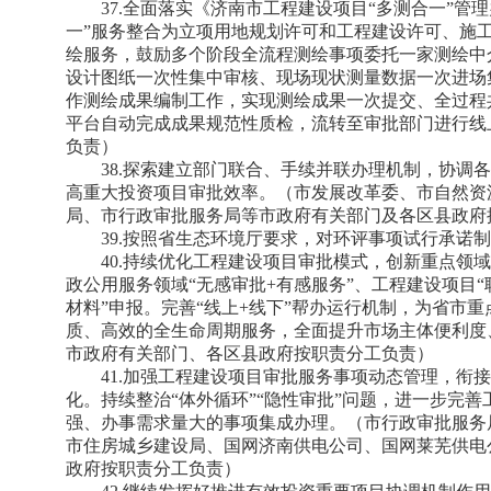
37.全面落实《济南市工程建设项目“多测合一”管理
一”服务整合为立项用地规划许可和工程建设许可、施工
绘服务，鼓励多个阶段全流程测绘事项委托一家测绘中
设计图纸一次性集中审核、现场现状测量数据一次进场
作测绘成果编制工作，实现测绘成果一次提交、全过程
平台自动完成成果规范性质检，流转至审批部门进行线
负责）
38.探索建立部门联合、手续并联办理机制，协调
高重大投资项目审批效率。（市发展改革委、市自然资
局、市行政审批服务局等市政府有关部门及各区县政府
39.按照省生态环境厅要求，对环评事项试行承诺
40.持续优化工程建设项目审批模式，创新重点领
政公用服务领域“无感审批+有感服务”、工程建设项目
材料”申报。完善“线上+线下”帮办运行机制，为省市重
质、高效的全生命周期服务，全面提升市场主体便利度
市政府有关部门、各区县政府按职责分工负责）
41.加强工程建设项目审批服务事项动态管理，衔
化。持续整治“体外循环”“隐性审批”问题，进一步完
强、办事需求量大的事项集成办理。（市行政审批服务
市住房城乡建设局、国网济南供电公司、国网莱芜供电
政府按职责分工负责）