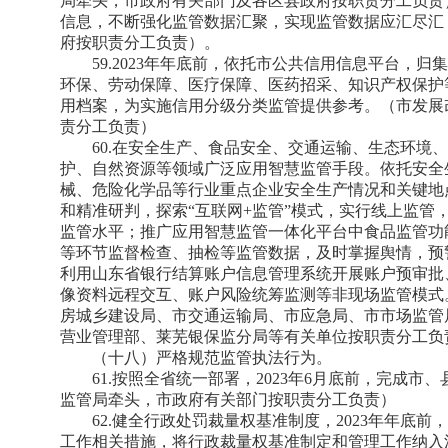
局牵头，市政府有关部门及各区县政府按职责分工负责）
信息，不断强化监管数据汇聚，实现监管数据应汇尽汇
府按职责分工负责）。
59.2023年年底前，依托市公共信用信息平台，
环保、劳动保障、医疗保障、医药招采、知识产权保护
用档案，为实施信用分级分类监管提供参考。（市发展
责分工负责）
60.在安全生产、食品安全、交通运输、生态环境
护、自然资源等领域广泛应用智慧监管手段。依托安全
械、危险化学品等行业重点企业安全生产情况和关键地
和精准研判，探索“互联网+监管”模式，实行线上监管
监管水平；推广应用智慧监管一体化平台中食品监管功
等环节监督检查、抽检等监管数据，及时掌握舆情，预
利用山东省银行结算账户信息管理系统开展账户预审批
像资料远程交互、账户风险统筹监测等非现场监管模式
房城乡建设局、市交通运输局、市应急局、市市场监管
营业管理部、莱芜银保监分局等有关单位按职责分工负
（十八）严格规范监管执法行为。
61.按照全省统一部署，2023年6月底前，完成
监管局牵头，市政府有关部门按职责分工负责）
62.健全行政处罚裁量权基准制度，2023年年底
工作相关措施，将行政裁量权基准制定和管理工作纳入