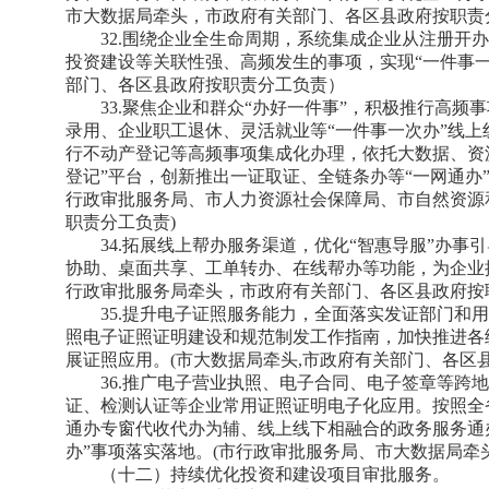
市大数据局牵头，市政府有关部门、各区县政府按职责
32.围绕企业全生命周期，系统集成企业从注册开
投资建设等关联性强、高频发生的事项，实现“一件事
部门、各区县政府按职责分工负责）
33.聚焦企业和群众“办好一件事”，积极推行高
录用、企业职工退休、灵活就业等“一件事一次办”线
行不动产登记等高频事项集成化办理，依托大数据、资
登记”平台，创新推出一证取证、全链条办等“一网通办
行政审批服务局、市人力资源社会保障局、市自然资源
职责分工负责)
34.拓展线上帮办服务渠道，优化“智惠导服”办
协助、桌面共享、工单转办、在线帮办等功能，为企业提供
行政审批服务局牵头，市政府有关部门、各区县政府按
35.提升电子证照服务能力，全面落实发证部门和
照电子证照证明建设和规范制发工作指南，加快推进各
展证照应用。(市大数据局牵头,市政府有关部门、各区
36.推广电子营业执照、电子合同、电子签章等跨
证、检测认证等企业常用证照证明电子化应用。按照全
通办专窗代收代办为辅、线上线下相融合的政务服务通办
办”事项落实落地。(市行政审批服务局、市大数据局牵
（十二）持续优化投资和建设项目审批服务。