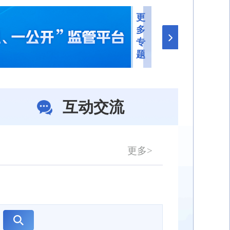
更
多
专
题
互动交流
更多>