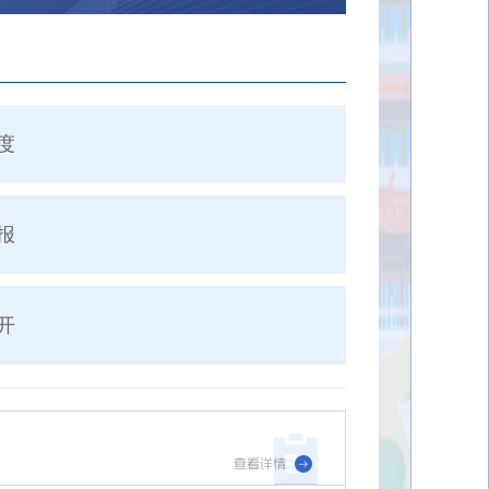
度
报
开