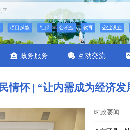
'
告
项目赋能
社保
公积金
教育
企业设立
政务服务
互动交流
民情怀 | “让内需成为经济发
时政要闻