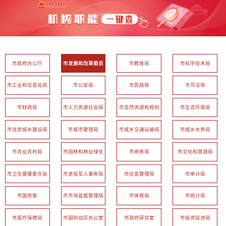
市政府办公厅
市发展和改革委员
市教育局
市科学技术局
会
市工业和信息化局
市公安局
市民政局
市司法局
市财政局
市人力资源社会保
市自然资源和规划
市生态环境局
障局
局
市住房城乡建设局
市城市管理局
市城乡交通运输局
市城乡水务局
市农业农村局
市园林和林业绿化
市商务局
市文化和旅游局
局
市卫生健康委员会
市退役军人事务局
市应急管理局
市审计局
市国资委
市市场监督管理局
市体育局
市统计局
市医疗保障局
市国防动员办公室
市政府研究室
市投资促进局