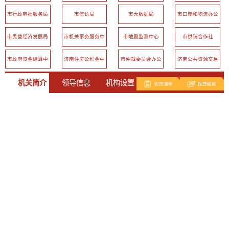
市行政审批服务局
市信访局
市大数据局
市口岸和物流办公
室
市民营经济发展局
市机关事务服务中
市地震监测中心
市供销合作社
心
市政府资金结算中
济南住房公积金中
市仲裁委员会办公
济南公共资源交易
心
心
室
中心
机关简介
领导信息
机构设置