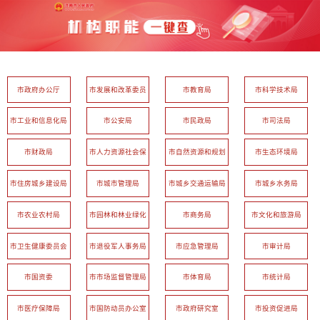
市政府办公厅
市发展和改革委员
市教育局
市科学技术局
会
市工业和信息化局
市公安局
市民政局
市司法局
市财政局
市人力资源社会保
市自然资源和规划
市生态环境局
障局
局
市住房城乡建设局
市城市管理局
市城乡交通运输局
市城乡水务局
市农业农村局
市园林和林业绿化
市商务局
市文化和旅游局
局
市卫生健康委员会
市退役军人事务局
市应急管理局
市审计局
市国资委
市市场监督管理局
市体育局
市统计局
市医疗保障局
市国防动员办公室
市政府研究室
市投资促进局