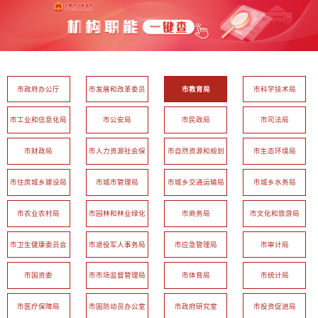
市政府办公厅
市发展和改革委员
市教育局
市科学技术局
会
市工业和信息化局
市公安局
市民政局
市司法局
市财政局
市人力资源社会保
市自然资源和规划
市生态环境局
障局
局
市住房城乡建设局
市城市管理局
市城乡交通运输局
市城乡水务局
市农业农村局
市园林和林业绿化
市商务局
市文化和旅游局
局
市卫生健康委员会
市退役军人事务局
市应急管理局
市审计局
市国资委
市市场监督管理局
市体育局
市统计局
市医疗保障局
市国防动员办公室
市政府研究室
市投资促进局